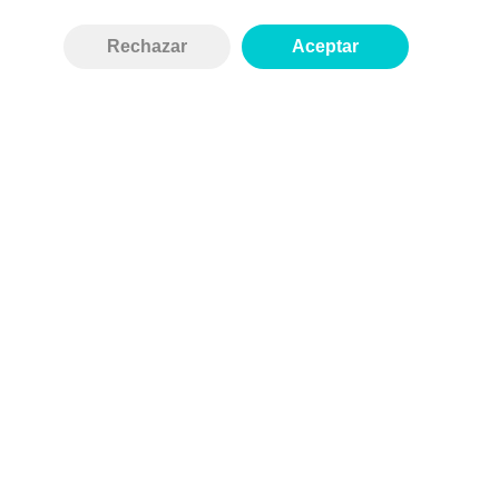
Añadir
Rechazar
Aceptar
NUBE
Inicio
Tienda
Contacto
Política de privacidad
Creado con
stelorder.com
Copyright © STEL Shop 2026